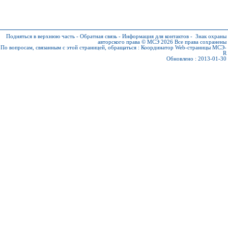
Подняться в верхнюю часть
-
Обратная связь
-
Информация для контактов
-
Знак охраны
авторского права © МСЭ 2026
Все права сохранены
По вопросам, связанным с этой страницей, обращаться :
Координатор Web-страницы МСЭ-
R
Обновлено : 2013-01-30