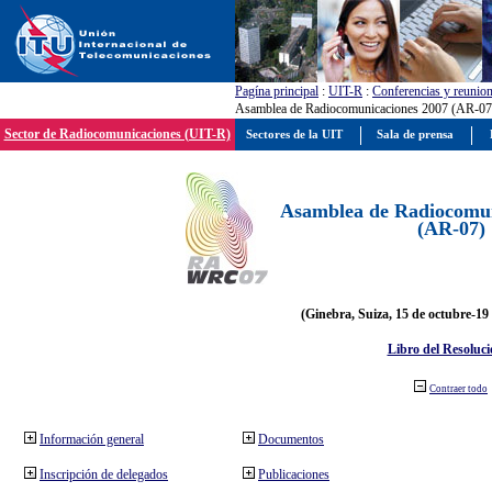
Pagína principal
:
UIT-R
:
Conferencias y reunio
Asamblea de Radiocomunicaciones 2007 (AR-07
Sector de Radiocomunicaciones (UIT-R)
Sectores de la UIT
Sala de prensa
Asamblea de Radiocomun
(AR-07)
(Ginebra, Suiza, 15 de octubre-19
Libro del Resoluci
Contraer todo
Información general
Documentos
Inscripción de delegados
Publicaciones