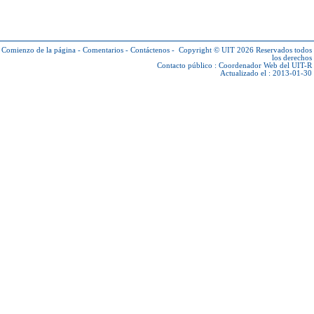
Comienzo de la página
-
Comentarios
-
Contáctenos
-
Copyright © UIT 2026
Reservados todos
los derechos
Contacto público :
Coordenador Web del UIT-R
Actualizado el : 2013-01-30