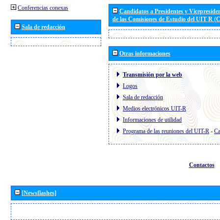
Conferencias conexas
Candidatos a Presidentes y Vicepreside
de las Comisiones de Estudio del UIT R 
Sala de redacción
Otras informaciones
Transmisión por la web
Logos
Sala de redacción
Medios electrónicos UIT-R
Informaciones de utilidad
Programa de las reuniones del UIT-R
-
Ca
Contactos
[Newsflashes]