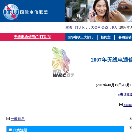
主页
:
ITU-R
； :
大会和会议
; :
RA
: 2007
无线电通信部门(ITU-R)
国际电联三大部门
新闻室
各项活动
2007年无线电通信
(2007年10月15日-10
«决议汇
全部收
一般信息
代表注册