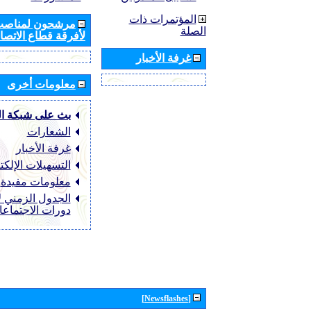
المؤتمرات ذات
مرشحون لمناصب 
الصلة
لأفرقة قطاع الاتصال
غرفة الأخبار
معلومات أخرى
بث على شبكة ا
الشعارات
غرفة الأخبار
التسهيلات الإلكت
معلومات مفيدة
الجدول الزمني ل
دورات الاجتماع
[Newsflashes]