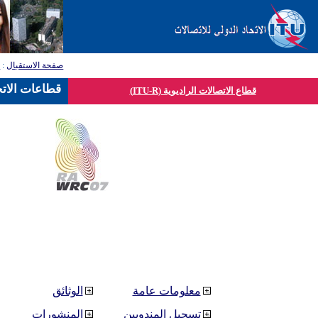
صفحة الاستقبال
:
ق
قطاعات الاتح
قطاع الاتصالات الراديوية (ITU-R)
معلومات عامة
الوثائق
تسجيل المندوبين
المنشورات