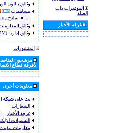
وثائق باللون ال
المؤتمرات ذات
مساهمات
الصلة
نماذج معيا
غرفة الأخبار
وثائق المعلومات (NFO
وثائق إدارية (ADM)
المنشورات
مرشحون لمناصب 
لأفرقة قطاع الاتصال
معلومات أخرى
بث على شبكة ا
الشعارات
غرفة الأخبار
التسهيلات الإلكت
معلومات مفيدة