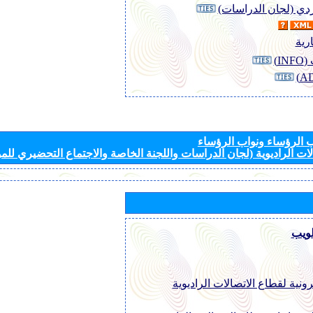
وردي (لجان الدراسات)
رية
I)
الرؤساء ونواب الرؤساء
ات الراديوية (لجان الدراسات واللجنة الخاصة والاجتماع التحضيري للمؤ
لويب
رونية لقطاع الاتصالات الراديوية