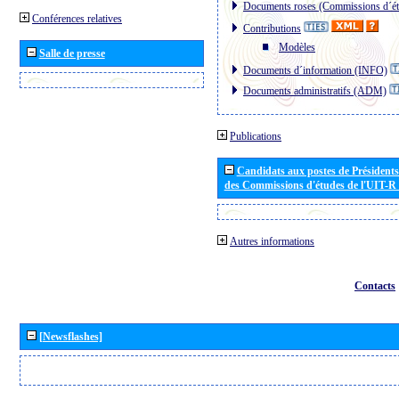
Documents roses (Commissions d´ét
Conférences relatives
Contributions
Modèles
Salle de presse
Documents d´information (INFO)
Documents administratifs (ADM)
Publications
Candidats aux postes de Présidents 
des Commissions d'études de l'UIT-R
Autres informations
Contacts
[Newsflashes]