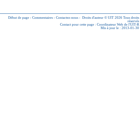
Début de page
-
Commentaires
-
Contactez-nous
-
Droits d'auteur © UIT 2026
Tous droits
réservés
Contact pour cette page :
Coordinateur Web de l'UIT-R
Mis à jour le : 2013-01-30