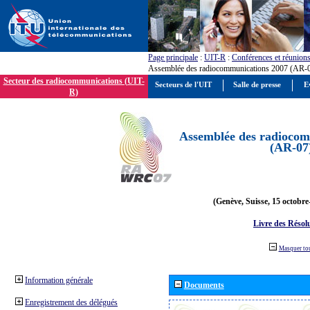
Page principale
:
UIT-R
:
Conférences et réunion
Assemblée des radiocommunications 2007 (AR-
Secteur des radiocommunications (UIT-
Secteurs de l'UIT
Salle de presse
E
R)
Assemblée des radiocom
(AR-07
(Genève, Suisse, 15 octobre
Livre des Résol
Masquer to
Information générale
Documents
Enregistrement des délégués