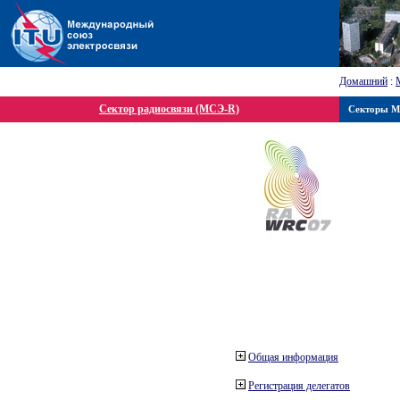
Домашний
:
Сектор радиосвязи (МСЭ-R)
Секторы 
Общая информация
Регистрация делегатов