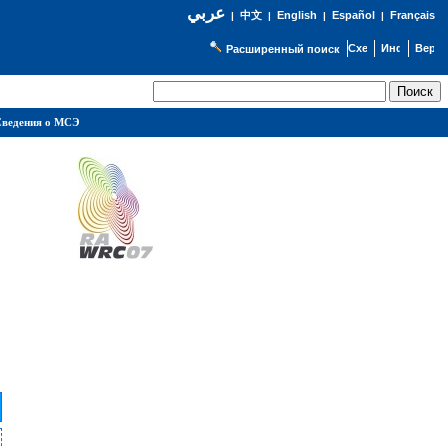
عربي
English
Español
Français
|
中文
|
|
|
Расширенный поиск
ведения о МСЭ