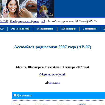
МСЭ-R
:
Конференции и собрания
:
RA
: Ассамблея радиосвязи 2007 года (АР-07)
МСЭ
Отдел новостей
Мероприятия
Публикации
Статистика
С
Ассамблея радиосвязи 2007 года (АР-07)
(Женева, Швейцария, 15 октября - 19 октября 2007 года)
Сборник резолюций
Свернуть все
Документы