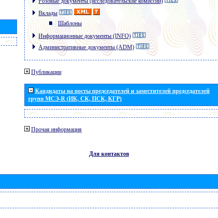
Розовые документы (исследовательские комиссии)
Вклады
Шаблоны
Информационные документы (INFO)
Административные документы (ADM)
Публикации
Кандидаты на посты председателей и заместителей председателей
групп МСЭ-R (ИК, СК, ПСК, КГР)
Прочая информация
Для контактов