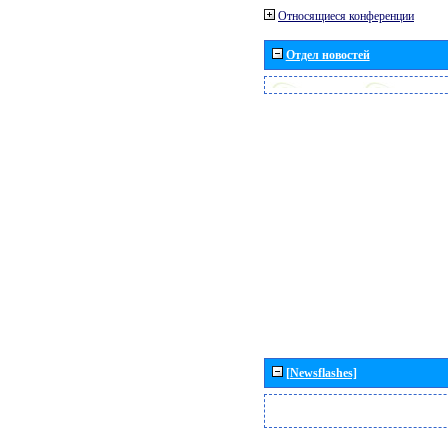
Относящиеся конференции
Отдел новостей
[Newsflashes]