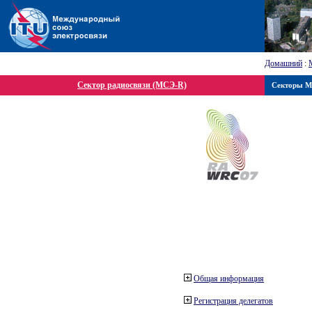
Домашний
:
Сектор радиосвязи (МСЭ-R)
Секторы 
Общая информация
Регистрация делегатов