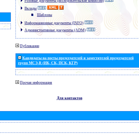
Розовые документы (исследовательские комиссии)
Вклады
Шаблоны
Информационные документы (INFO)
Административные документы (ADM)
Публикации
Кандидаты на посты председателей и заместителей председателей
групп МСЭ-R (ИК, СК, ПСК, КГР)
Прочая информация
Для контактов