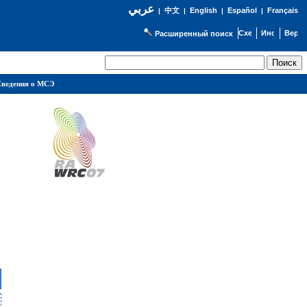
عربي
English
Español
Français
|
中文
|
|
|
Расширенный поиск
ведения о МСЭ