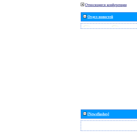
Относящиеся конференции
Отдел новостей
[Newsflashes]