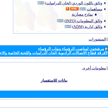
وثائق باللون الوردي (لجان الدراسات)
مساهمات
نماذج معيارية
وثائق المعلومات (INFO)
وثائق إدارية (ADM)
المنشورات
مرشحون لمناصب الرؤساء ونواب الرؤساء
لأفرقة قطاع الاتصالات الراديوية (لجان الدراسات واللجنة الخاصة والا
معلومات أخرى
بيانات للاستفسار