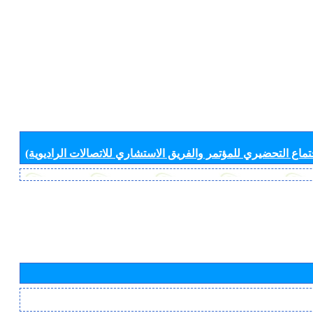
جتماع التحضيري للمؤتمر والفريق الاستشاري للاتصالات الراديوية)