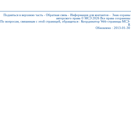
Подняться в верхнюю часть
-
Обратная связь
-
Информация для контактов
-
Знак охраны
авторского права © МСЭ 2026
Все права сохранены
По вопросам, связанным с этой страницей, обращаться :
Координатор Web-страницы МСЭ-
R
Обновлено : 2013-01-30