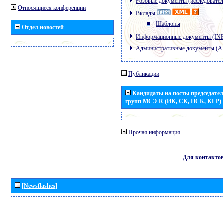
Розовые документы (исследовател
Относящиеся конференции
Вклады
Шаблоны
Отдел новостей
Информационные документы (IN
Административные документы (
Публикации
Кандидаты на посты председател
групп МСЭ-R (ИК, СК, ПСК, КГР)
Прочая информация
Для контакто
[Newsflashes]