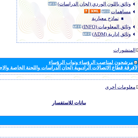
وثائق باللون الوردي (لجان الدراسات)
مساهمات
نماذج معيارية
وثائق المعلومات (INFO)
وثائق إدارية (ADM)
المنشورات
مرشحون لمناصب الرؤساء ونواب الرؤساء
لأفرقة قطاع الاتصالات الراديوية (لجان الدراسات واللجنة الخاصة والا
معلومات أخرى
بيانات للاستفسار