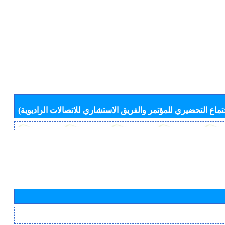
جتماع التحضيري للمؤتمر والفريق الاستشاري للاتصالات الراديوية)