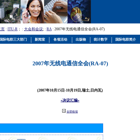
主页
:
ITU-R
； :
大会和会议
; :
RA
: 2007年无线电通信全会(RA-07)
国际电联三大部门
新闻室
各项活动
出版物
统计数字
国际电联简介
2007年无线电通信全会(RA-07)
(2007年10月15日-10月19日,瑞士,日内瓦)
«决议汇编»
全部收缩