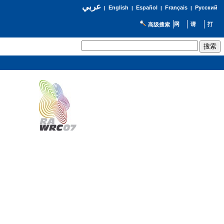
عربي
English
Español
Français
Русский
|
|
|
|
高级搜索