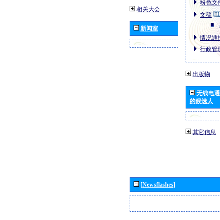
粉色文件
相关大会
文稿
新闻室
情况通报
行政管理
出版物
无线电通
的候选人
其它信息
[Newsflashes]