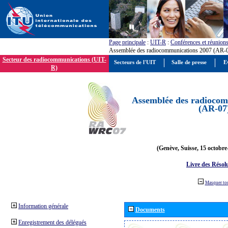
Page principale
:
UIT-R
:
Conférences et réunion
Assemblée des radiocommunications 2007 (AR-
Secteur des radiocommunications (UIT-
Secteurs de l'UIT
Salle de presse
E
R)
Assemblée des radiocom
(AR-07
(Genève, Suisse, 15 octobre
Livre des Résol
Masquer to
Information générale
Documents
Enregistrement des délégués