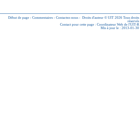
Début de page
-
Commentaires
-
Contactez-nous
-
Droits d'auteur © UIT 2026
Tous droits
réservés
Contact pour cette page :
Coordinateur Web de l'UIT-R
Mis à jour le : 2013-01-30