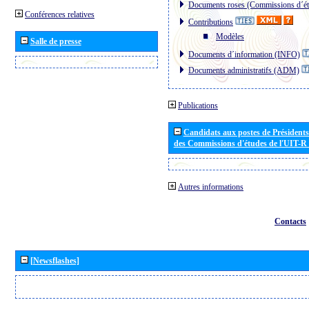
Documents roses (Commissions d´ét
Conférences relatives
Contributions
Modèles
Salle de presse
Documents d´information (INFO)
Documents administratifs (ADM)
Publications
Candidats aux postes de Présidents 
des Commissions d'études de l'UIT-R
Autres informations
Contacts
[Newsflashes]