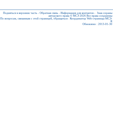
Подняться в верхнюю часть
-
Обратная связь
-
Информация для контактов
-
Знак охраны
авторского права © МСЭ 2026
Все права сохранены
По вопросам, связанным с этой страницей, обращаться :
Координатор Web-страницы МСЭ-
R
Обновлено : 2013-01-30