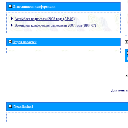
Относящиеся конференции
Ассамблея радиосвязи 2003 года (АР-03)
Всемирная конференция радиосвязи 2007 года (ВКР-07)
Отдел новостей
Для конта
[Newsflashes]