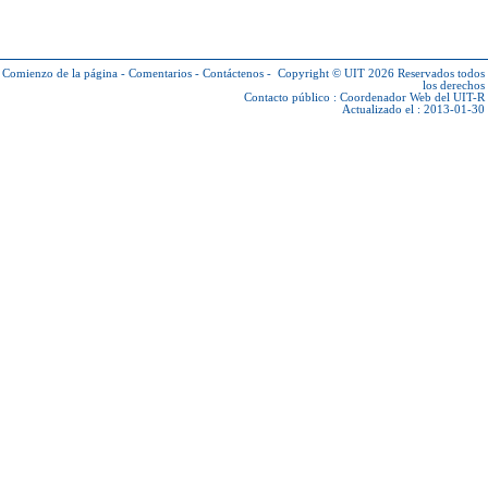
Comienzo de la página
-
Comentarios
-
Contáctenos
-
Copyright © UIT 2026
Reservados todos
los derechos
Contacto público :
Coordenador Web del UIT-R
Actualizado el : 2013-01-30