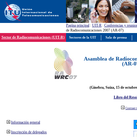
Pagína principal
:
UIT-R
:
Conferencias y reunio
de Radiocomunicaciones 2007 (AR-07)
Sector de Radiocomunicaciones (UIT-R)
Sectores de la UIT
Sala de prensa
Asamblea de Radiocom
(AR-0
(Ginebra, Suiza, 15 de octubre
Libro del Reso
Contraer 
Información general
Inscripción de delegados