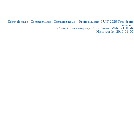
Début de page
-
Commentaires
-
Contactez-nous
-
Droits d'auteur © UIT 2026
Tous droits
réservés
Contact pour cette page :
Coordinateur Web de l'UIT-R
Mis à jour le : 2013-01-30