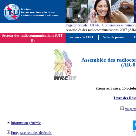
Page principale
:
UIT-R
:
Conférences et réunion
Assemblée des radiocommunications 2007 (AR-
Secteur des radiocommunications (UIT-
Secteurs de l'UIT
Salle de presse
E
R)
Assemblée des radioco
(AR-0
(Genève, Suisse, 15 octob
Livre des Réso
Masquer 
Information générale
Enregistrement des délégués