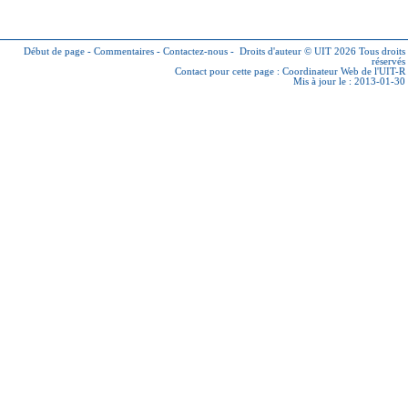
Début de page
-
Commentaires
-
Contactez-nous
-
Droits d'auteur © UIT 2026
Tous droits
réservés
Contact pour cette page :
Coordinateur Web de l'UIT-R
Mis à jour le : 2013-01-30