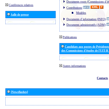
Documents roses (Commissions d´ét
Conférences relatives
Contributions
Modèles
Salle de presse
Documents d´information (INFO)
Documents administratifs (ADM)
Publications
Candidats aux postes de Présidents 
des Commissions d'études de l'UIT-R
Autres informations
Contacts
[Newsflashes]