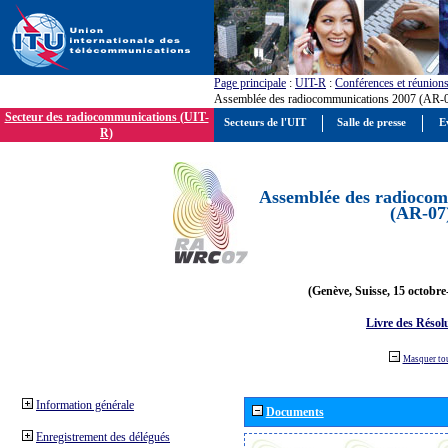
Page principale
:
UIT-R
:
Conférences et réunion
Assemblée des radiocommunications 2007 (AR-
Secteur des radiocommunications (UIT-
Secteurs de l'UIT
Salle de presse
E
R)
Assemblée des radiocom
(AR-07
(Genève, Suisse, 15 octobre
Livre des Résol
Masquer to
Information générale
Documents
Enregistrement des délégués