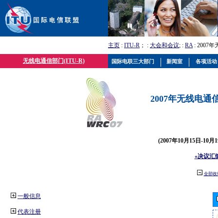
主页
:
ITU-R
； :
大会和会议
; :
RA
: 2007
无线电通信部门(ITU-R)
国际电联三大部门
新闻室
各项活动
2007年无线电通信
(2007年10月15日-10
«决议汇
全部收
一般信息
代表注册