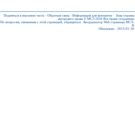
Подняться в верхнюю часть
-
Обратная связь
-
Информация для контактов
-
Знак охраны
авторского права © МСЭ 2026
Все права сохранены
По вопросам, связанным с этой страницей, обращаться :
Координатор Web-страницы МСЭ-
R
Обновлено : 2013-01-30