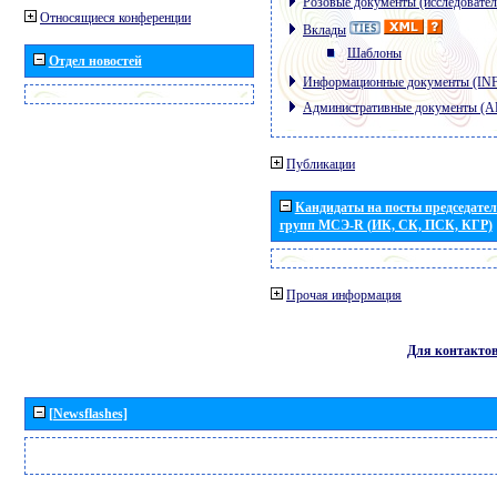
Розовые документы (исследовател
Относящиеся конференции
Вклады
Шаблоны
Отдел новостей
Информационные документы (IN
Административные документы (
Публикации
Кандидаты на посты председател
групп МСЭ-R (ИК, СК, ПСК, КГР)
Прочая информация
Для контакто
[Newsflashes]