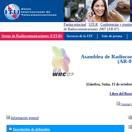
Pagína principal
:
UIT-R
:
Conferencias y reunio
de Radiocomunicaciones 2007 (AR-07)
Sector de Radiocomunicaciones (UIT-R)
Sectores de la UIT
Sala de prensa
Asamblea de Radiocom
(AR-0
(Ginebra, Suiza, 15 de octubre
Libro del Reso
Contraer 
Información general
Inscripción de delegados