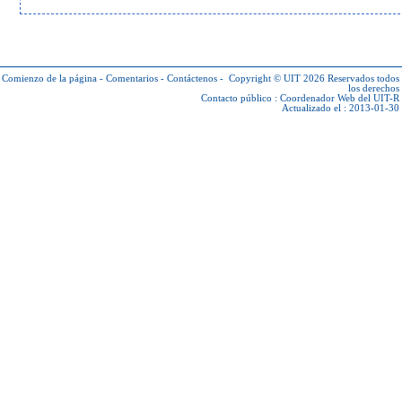
Comienzo de la página
-
Comentarios
-
Contáctenos
-
Copyright © UIT 2026
Reservados todos
los derechos
Contacto público :
Coordenador Web del UIT-R
Actualizado el : 2013-01-30