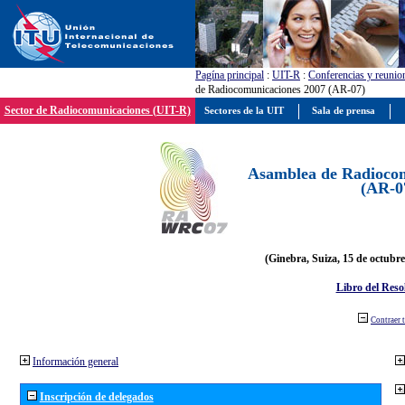
Pagína principal
:
UIT-R
:
Conferencias y reunio
de Radiocomunicaciones 2007 (AR-07)
Sector de Radiocomunicaciones (UIT-R)
Sectores de la UIT
Sala de prensa
Asamblea de Radiocom
(AR-0
(Ginebra, Suiza, 15 de octubre
Libro del Reso
Contraer 
Información general
Inscripción de delegados