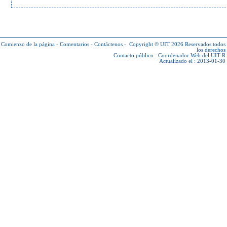
Comienzo de la página
-
Comentarios
-
Contáctenos
-
Copyright © UIT 2026
Reservados todos
los derechos
Contacto público :
Coordenador Web del UIT-R
Actualizado el : 2013-01-30