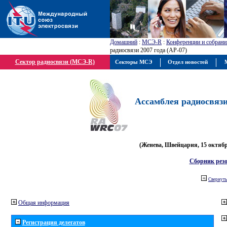
Домашний
:
МСЭ-R
:
Конференции и собрани
радиосвязи 2007 года (АР-07)
Сектор радиосвязи (МСЭ-R)
Секторы МСЭ
Отдел новостей
М
Ассамблея радиосвязи 
(Женева, Швейцария, 15 октября
Сборник рез
Свернуть
Общая информация
Регистрация делегатов