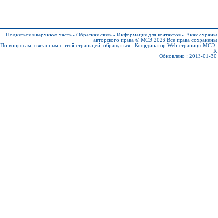
Подняться в верхнюю часть
-
Обратная связь
-
Информация для контактов
-
Знак охраны
авторского права © МСЭ 2026
Все права сохранены
По вопросам, связанным с этой страницей, обращаться :
Координатор Web-страницы МСЭ-
R
Обновлено : 2013-01-30