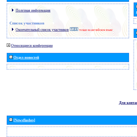
Полезная информация
Список участников
Окончательный список участников
только на английском языке
Относящиеся конференции
Отдел новостей
Для конта
[Newsflashes]