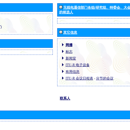
无线电通信部门各组(研究组、特委会、大
的候选人
)
其它信息
网播
标志
新闻室
ITU-R 电子设备
有用信息
ITU-R 会议日程表
-
分节的会议
联系人