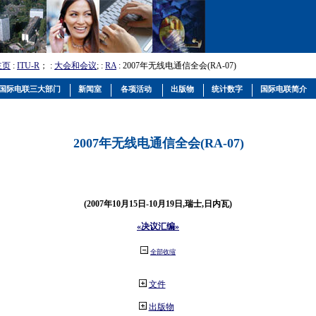
主页
:
ITU-R
； :
大会和会议
; :
RA
: 2007年无线电通信全会(RA-07)
国际电联三大部门
新闻室
各项活动
出版物
统计数字
国际电联简介
2007年无线电通信全会(RA-07)
(2007年10月15日-10月19日,瑞士,日内瓦)
«决议汇编»
全部收缩
文件
出版物