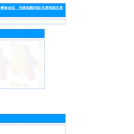
会筹备会议、无线电顾问组)主席和副主席