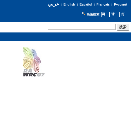
عربي
English
Español
Français
Русский
|
|
|
|
高级搜索