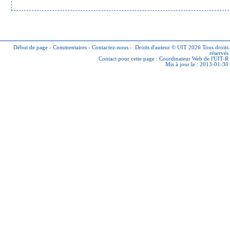
Début de page
-
Commentaires
-
Contactez-nous
-
Droits d'auteur © UIT 2026
Tous droits
réservés
Contact pour cette page :
Coordinateur Web de l'UIT-R
Mis à jour le : 2013-01-30