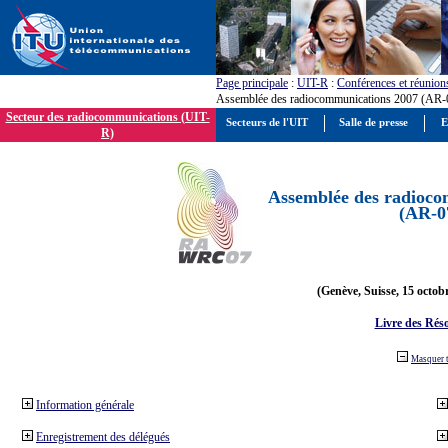
Page principale
:
UIT-R
:
Conférences et réunion
Assemblée des radiocommunications 2007 (AR-
Secteur des radiocommunications (UIT-
Secteurs de l'UIT
Salle de presse
E
R)
Assemblée des radioco
(AR-0
(Genève, Suisse, 15 octob
Livre des Réso
Masquer 
Information générale
Enregistrement des délégués