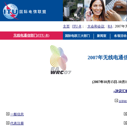
主页
:
ITU-R
； :
大会和会议
; :
RA
: 2007
无线电通信部门(ITU-R)
国际电联三大部门
新闻室
各项活动
2007年无线电通信
(2007年10月15日-10
«决议汇
全部收
一般信息
代表注册