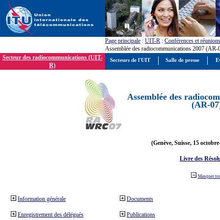
Page principale
:
UIT-R
:
Conférences et réunion
Assemblée des radiocommunications 2007 (AR-
Secteur des radiocommunications (UIT-
Secteurs de l'UIT
Salle de presse
E
R)
Assemblée des radiocom
(AR-07
(Genève, Suisse, 15 octobre
Livre des Résol
Masquer to
Information générale
Documents
Enregistrement des délégués
Publications