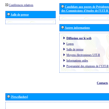
Conférences relatives
Candidats aux postes de Présidents 
des Commissions d'études de l'UIT-R
Salle de presse
Autres informations
Diffusion sur le web
Logos
Salle de presse
Moyens électroniques UIT-R
Informations utiles
Programme des réunions de l´UIT-R
Contacts
[Newsflashes]