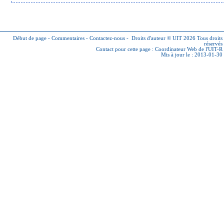
Début de page
-
Commentaires
-
Contactez-nous
-
Droits d'auteur © UIT 2026
Tous droits
réservés
Contact pour cette page :
Coordinateur Web de l'UIT-R
Mis à jour le : 2013-01-30