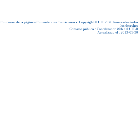
Comienzo de la página
-
Comentarios
-
Contáctenos
-
Copyright © UIT 2026
Reservados todos
los derechos
Contacto público :
Coordenador Web del UIT-R
Actualizado el : 2013-01-30