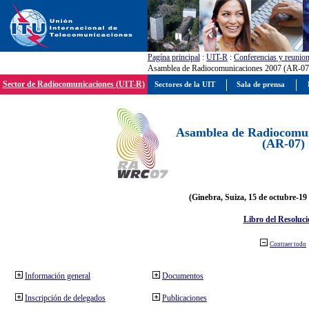
Pagína principal
:
UIT-R
:
Conferencias y reunio
Asamblea de Radiocomunicaciones 2007 (AR-07
Sector de Radiocomunicaciones (UIT-R)
Sectores de la UIT
Sala de prensa
Asamblea de Radiocomun
(AR-07)
(Ginebra, Suiza, 15 de octubre-19
Libro del Resoluci
Contraer todo
Información general
Documentos
Inscripción de delegados
Publicaciones