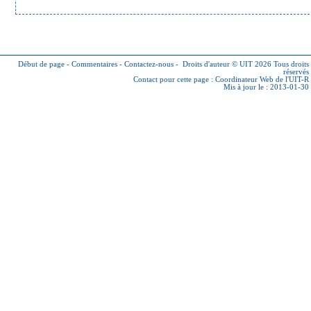
Début de page
-
Commentaires
-
Contactez-nous
-
Droits d'auteur © UIT 2026
Tous droits
réservés
Contact pour cette page :
Coordinateur Web de l'UIT-R
Mis à jour le : 2013-01-30