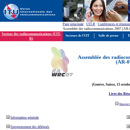
Page principale
:
UIT-R
:
Conférences et réunion
Assemblée des radiocommunications 2007 (AR-
Secteur des radiocommunications (UIT-
Secteurs de l'UIT
Salle de presse
E
R)
Assemblée des radioco
(AR-0
(Genève, Suisse, 15 octob
Livre des Réso
Masquer 
Information générale
Enregistrement des délégués