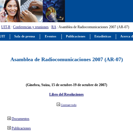
:
UIT-R
:
Conferencias y reuniones
:
RA
: Asamblea de Radiocomunicaciones 2007 (AR-07)
 UIT
Sala de prensa
Eventos
Publicaciones
Estadísticas
Acerca d
Asamblea de Radiocomunicaciones 2007 (AR-07)
(Ginebra, Suiza, 15 de octubre-19 de octubre de 2007)
Libro del Resoluciones
Contraer todo
Documentos
Publicaciones