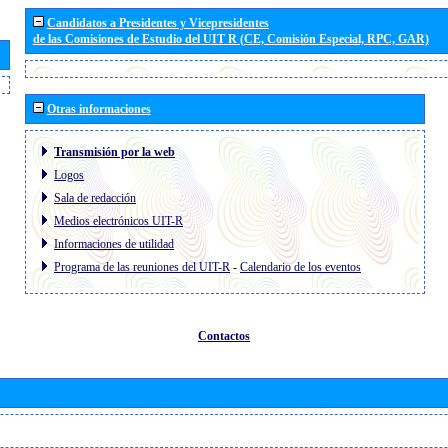
Candidatos a Presidentes y Vicepresidentes
de las Comisiones de Estudio del UIT R (CE, Comisión Especial, RPC, GAR)
Otras informaciones
Transmisión por la web
Logos
Sala de redacción
Medios electrónicos UIT-R
Informaciones de utilidad
Programa de las reuniones del UIT-R
-
Calendario de los eventos
Contactos