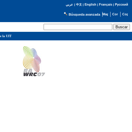
English
Français
Русский
عربي
|
中文
|
|
|
Búsqueda avanzada
e la UIT