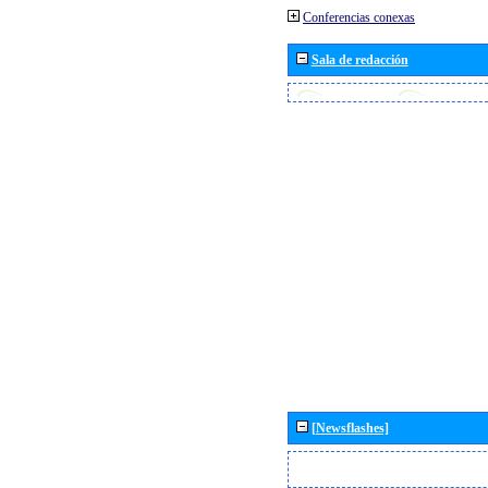
Conferencias conexas
Sala de redacción
[Newsflashes]