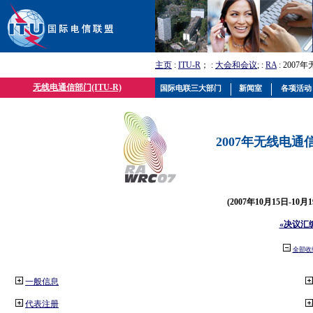
主页
:
ITU-R
； :
大会和会议
; :
RA
: 2007
无线电通信部门(ITU-R)
国际电联三大部门
新闻室
各项活动
2007年无线电通信
(2007年10月15日-10
«决议汇
全部收
一般信息
代表注册