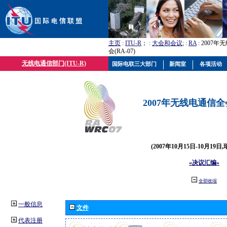
主页
:
ITU-R
； :
大会和会议
; :
RA
: 2007
会(RA-07)
无线电通信部门(ITU-R)
国际电联三大部门
新闻室
各项活动
2007年无线电通信全会(
(2007年10月15日-10月19日
«决议汇编»
全部收缩
一般信息
文件
代表注册