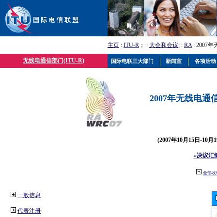
主页
:
ITU-R
； :
大会和会议
; :
RA
: 2007
无线电通信部门(ITU-R)
国际电联三大部门
新闻室
各项活动
2007年无线电通信
(2007年10月15日-10
«决议汇
全部收
一般信息
代表注册