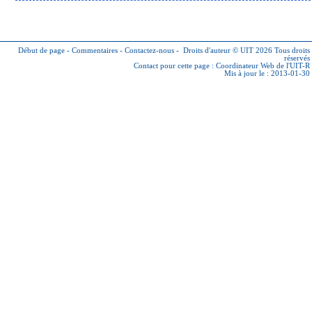
Début de page
-
Commentaires
-
Contactez-nous
-
Droits d'auteur © UIT 2026
Tous droits
réservés
Contact pour cette page :
Coordinateur Web de l'UIT-R
Mis à jour le : 2013-01-30