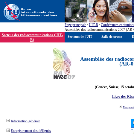
Page principale
:
UIT-R
:
Conférences et réunion
Assemblée des radiocommunications 2007 (AR-
Secteur des radiocommunications (UIT-
Secteurs de l'UIT
Salle de presse
E
R)
Assemblée des radioco
(AR-0
(Genève, Suisse, 15 octob
Livre des Réso
Masquer 
Information générale
Enregistrement des délégués