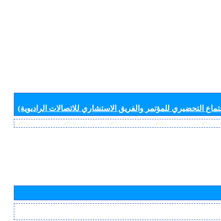
جتماع التحضيري للمؤتمر والفريق الاستشاري للاتصالات الراديوية)