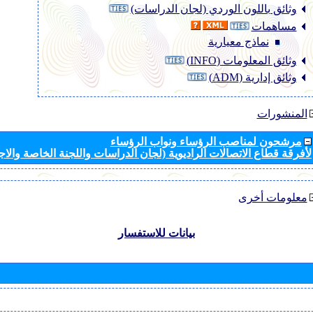
وثائق باللون الوردي (لجان الدراسات)
مساهمات
نماذج معيارية
وثائق المعلومات (INFO)
وثائق إدارية (ADM)
المنشورات
مرشحون لمناصب الرؤساء ونواب الرؤساء
لأفرقة قطاع الاتصالات الراديوية (لجان الدراسات واللجنة الخاصة والا
معلومات أخرى
بيانات للاستفسار