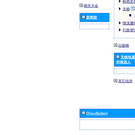
粉色文件
相关大会
文稿
新闻室
情况通报
行政管理
出版物
无线电通
的候选人
其它信息
[Newsflashes]