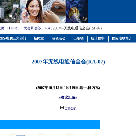
主页
:
ITU-R
； :
大会和会议
; :
RA
: 2007年无线电通信全会(RA-07)
国际电联三大部门
新闻室
各项活动
出版物
统计数字
国际电联简介
2007年无线电通信全会(RA-07)
(2007年10月15日-10月19日,瑞士,日内瓦)
«决议汇编»
全部收缩