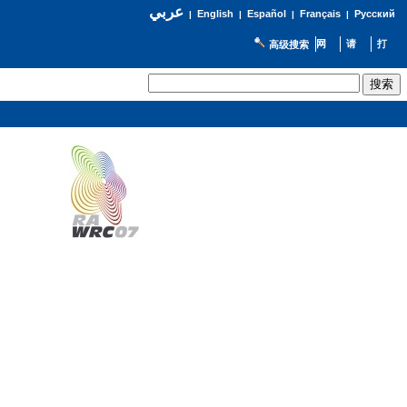
عربي
English
Español
Français
Русский
|
|
|
|
高级搜索