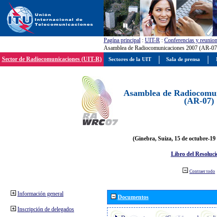
Pagína principal
:
UIT-R
:
Conferencias y reunio
Asamblea de Radiocomunicaciones 2007 (AR-07
Sector de Radiocomunicaciones (UIT-R)
Sectores de la UIT
Sala de prensa
Asamblea de Radiocomun
(AR-07)
(Ginebra, Suiza, 15 de octubre-19
Libro del Resoluci
Contraer todo
Información general
Documentos
Inscripción de delegados