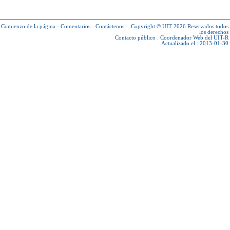
Comienzo de la página
-
Comentarios
-
Contáctenos
-
Copyright © UIT 2026
Reservados todos
los derechos
Contacto público :
Coordenador Web del UIT-R
Actualizado el : 2013-01-30