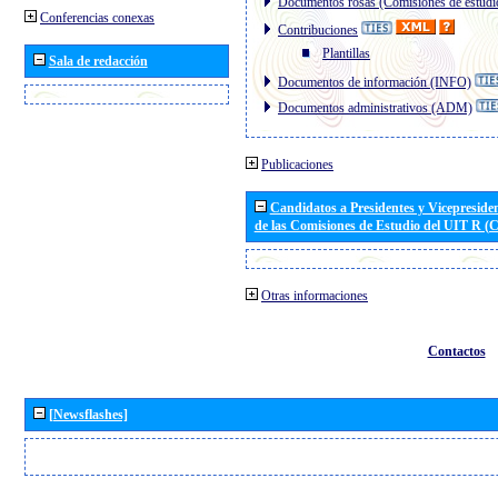
Documentos rosas (Comisiones de estudi
Conferencias conexas
Contribuciones
Plantillas
Sala de redacción
Documentos de información (INFO)
Documentos administrativos (ADM)
Publicaciones
Candidatos a Presidentes y Vicepreside
de las Comisiones de Estudio del UIT R 
Otras informaciones
Contactos
[Newsflashes]