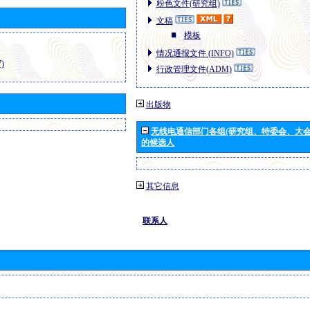
粉色文件(研究组)
文稿
模板
情况通报文件 (INFO)
)
行政管理文件(ADM)
出版物
无线电通信部门各组(研究组、特委会、大
的候选人
其它信息
联系人