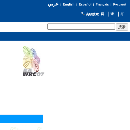
عربي
English
Español
Français
Русский
|
|
|
|
高级搜索