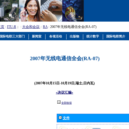
主页
:
ITU-R
； :
大会和会议
; :
RA
: 2007年无线电通信全会(RA-07)
国际电联三大部门
新闻室
各项活动
出版物
统计数字
国际电联简介
2007年无线电通信全会(RA-07)
(2007年10月15日-10月19日,瑞士,日内瓦)
«决议汇编»
全部收缩
文件