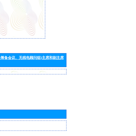
会筹备会议、无线电顾问组)主席和副主席