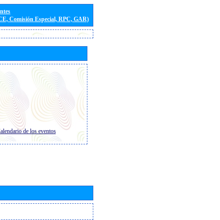
entes
(CE, Comisión Especial, RPC, GAR)
alendario de los eventos