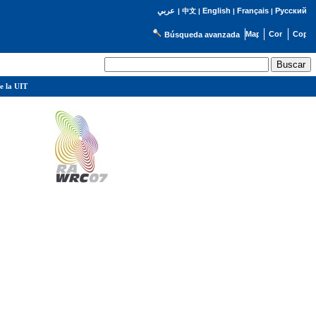
English
Français
Русский
عربي
|
中文
|
|
|
Búsqueda avanzada
e la UIT