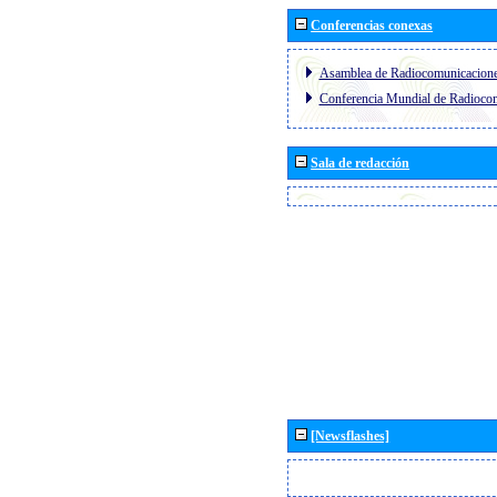
Conferencias conexas
Asamblea de Radiocomunicacion
Conferencia Mundial de Radioc
Sala de redacción
[Newsflashes]