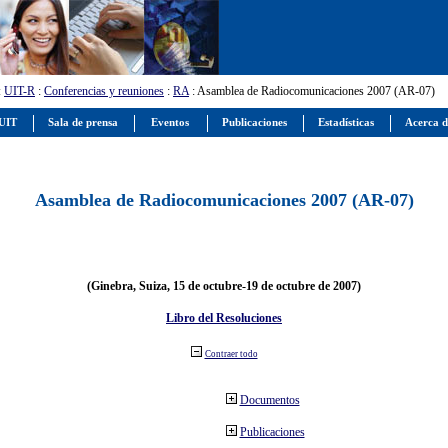
:
UIT-R
:
Conferencias y reuniones
:
RA
: Asamblea de Radiocomunicaciones 2007 (AR-07)
 UIT
Sala de prensa
Eventos
Publicaciones
Estadísticas
Acerca d
Asamblea de Radiocomunicaciones 2007 (AR-07)
(Ginebra, Suiza, 15 de octubre-19 de octubre de 2007)
Libro del Resoluciones
Contraer todo
Documentos
Publicaciones