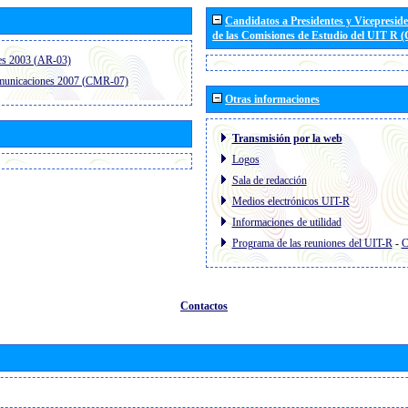
Candidatos a Presidentes y Vicepresid
de las Comisiones de Estudio del UIT R 
es 2003 (AR-03)
omunicaciones 2007 (CMR-07)
Otras informaciones
Transmisión por la web
Logos
Sala de redacción
Medios electrónicos UIT-R
Informaciones de utilidad
Programa de las reuniones del UIT-R
-
C
Contactos