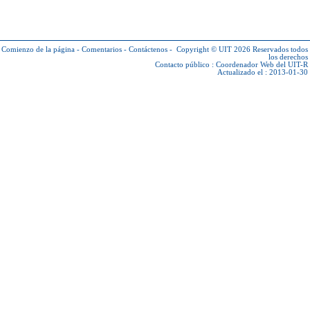
Comienzo de la página
-
Comentarios
-
Contáctenos
-
Copyright © UIT 2026
Reservados todos
los derechos
Contacto público :
Coordenador Web del UIT-R
Actualizado el : 2013-01-30