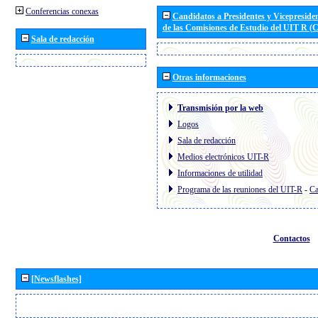
Conferencias conexas
Candidatos a Presidentes y Vicepreside
de las Comisiones de Estudio del UIT R 
Sala de redacción
Otras informaciones
Transmisión por la web
Logos
Sala de redacción
Medios electrónicos UIT-R
Informaciones de utilidad
Programa de las reuniones del UIT-R
-
Ca
Contactos
[Newsflashes]