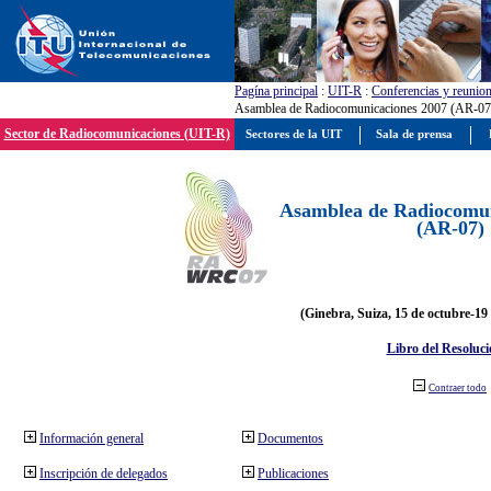
Pagína principal
:
UIT-R
:
Conferencias y reunio
Asamblea de Radiocomunicaciones 2007 (AR-07
Sector de Radiocomunicaciones (UIT-R)
Sectores de la UIT
Sala de prensa
Asamblea de Radiocomun
(AR-07)
(Ginebra, Suiza, 15 de octubre-19
Libro del Resoluci
Contraer todo
Información general
Documentos
Inscripción de delegados
Publicaciones