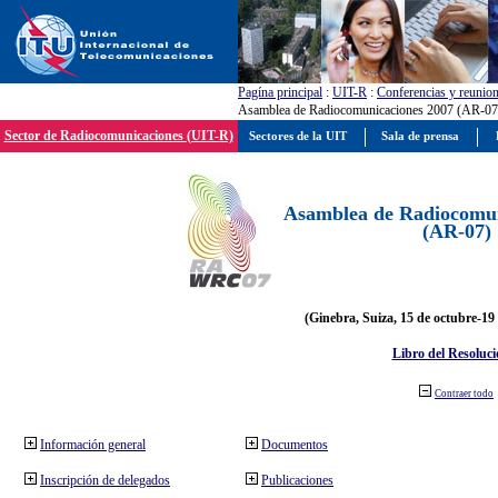
Pagína principal
:
UIT-R
:
Conferencias y reunio
Asamblea de Radiocomunicaciones 2007 (AR-07
Sector de Radiocomunicaciones (UIT-R)
Sectores de la UIT
Sala de prensa
Asamblea de Radiocomun
(AR-07)
(Ginebra, Suiza, 15 de octubre-19
Libro del Resoluci
Contraer todo
Información general
Documentos
Inscripción de delegados
Publicaciones