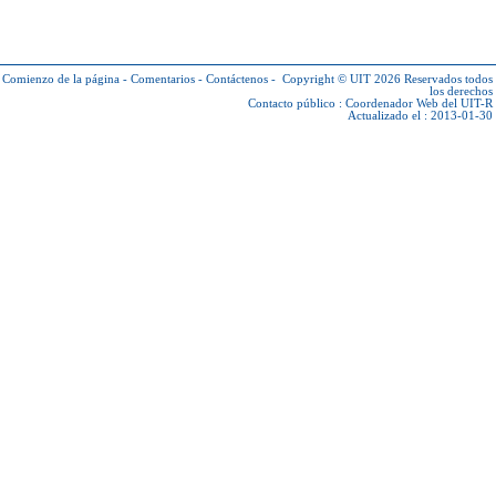
Comienzo de la página
-
Comentarios
-
Contáctenos
-
Copyright © UIT 2026
Reservados todos
los derechos
Contacto público :
Coordenador Web del UIT-R
Actualizado el : 2013-01-30