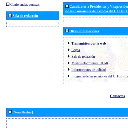
Conferencias conexas
Candidatos a Presidentes y Vicepreside
de las Comisiones de Estudio del UIT R 
Sala de redacción
Otras informaciones
Transmisión por la web
Logos
Sala de redacción
Medios electrónicos UIT-R
Informaciones de utilidad
Programa de las reuniones del UIT-R
-
Ca
Contactos
[Newsflashes]