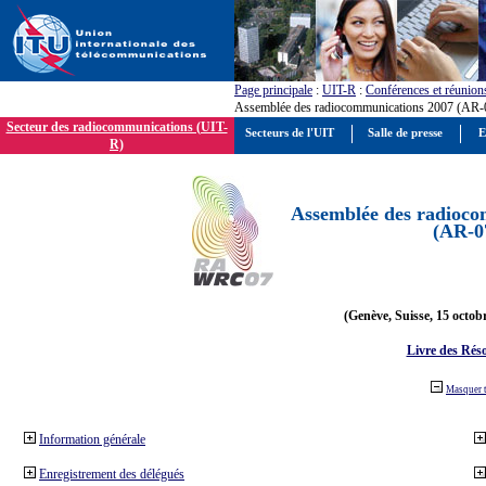
Page principale
:
UIT-R
:
Conférences et réunion
Assemblée des radiocommunications 2007 (AR-
Secteur des radiocommunications (UIT-
Secteurs de l'UIT
Salle de presse
E
R)
Assemblée des radioco
(AR-0
(Genève, Suisse, 15 octob
Livre des Réso
Masquer 
Information générale
Enregistrement des délégués