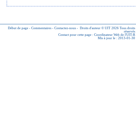
Début de page
-
Commentaires
-
Contactez-nous
-
Droits d'auteur © UIT 2026
Tous droits
réservés
Contact pour cette page :
Coordinateur Web de l'UIT-R
Mis à jour le : 2013-01-30