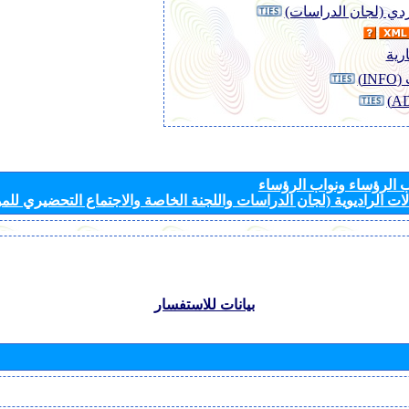
وردي (لجان الدراسات)
رية
I)
الرؤساء ونواب الرؤساء
ات الراديوية (لجان الدراسات واللجنة الخاصة والاجتماع التحضيري للمؤ
بيانات للاستفسار