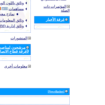
وثائق باللون ال
المؤتمرات ذات
مساهمات
الصلة
نماذج معيا
غرفة الأخبار
وثائق المعلومات (NFO
وثائق إدارية (ADM)
المنشورات
مرشحون لمناصب 
لأفرقة قطاع الاتصال
معلومات أخرى
[Newsflashes]