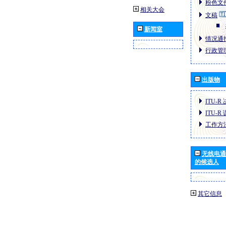
粉色文件
相关大会
文稿
新闻室
情况通报
行政管理
出版物
ITU-R
ITU-R
工作方
无线电通
的候选人
其它信息