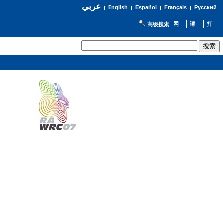
عربي
English
Español
Français
Русский
|
|
|
|
高级搜索