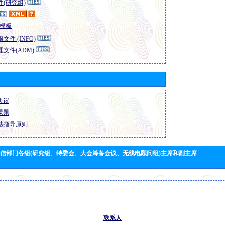
(研究组)
模板
文件 (INFO)
文件(ADM)
 决议
 课题
法指导原则
信部门各组(研究组、特委会、大会筹备会议、无线电顾问组)主席和副主席
联系人