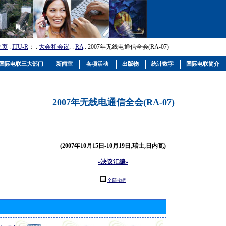
主页
:
ITU-R
； :
大会和会议
; :
RA
: 2007年无线电通信全会(RA-07)
国际电联三大部门
新闻室
各项活动
出版物
统计数字
国际电联简介
2007年无线电通信全会(RA-07)
(2007年10月15日-10月19日,瑞士,日内瓦)
«决议汇编»
全部收缩