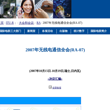
主页
:
ITU-R
； :
大会和会议
; :
RA
: 2007年无线电通信全会(RA-07)
国际电联三大部门
新闻室
各项活动
出版物
统计数字
国际电联简介
2007年无线电通信全会(RA-07)
(2007年10月15日-10月19日,瑞士,日内瓦)
«决议汇编»
全部收缩