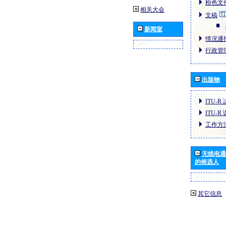
粉色文件
相关大会
文稿
新闻室
情况通报
行政管理
出版物
ITU-R
ITU-R
工作方
无线电通
的候选人
其它信息