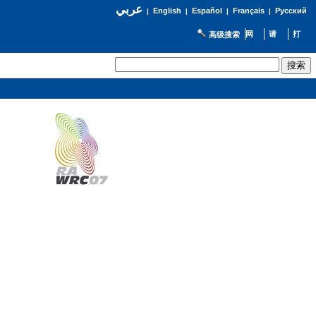
عربي
English
Español
Français
Русский
|
|
|
|
高级搜索