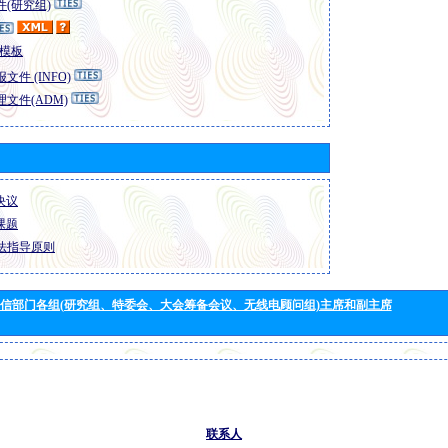
(研究组)
模板
文件 (INFO)
文件(ADM)
 决议
 课题
法指导原则
信部门各组(研究组、特委会、大会筹备会议、无线电顾问组)主席和副主席
联系人