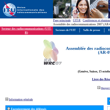
Page principale
:
UIT-R
:
Conférences et réunion
Assemblée des radiocommunications 2007 (AR-
Secteur des radiocommunications (UIT-
Secteurs de l'UIT
Salle de presse
E
R)
Assemblée des radioco
(AR-0
(Genève, Suisse, 15 octob
Livre des Réso
Masquer 
Information générale
Enregistrement des délégués