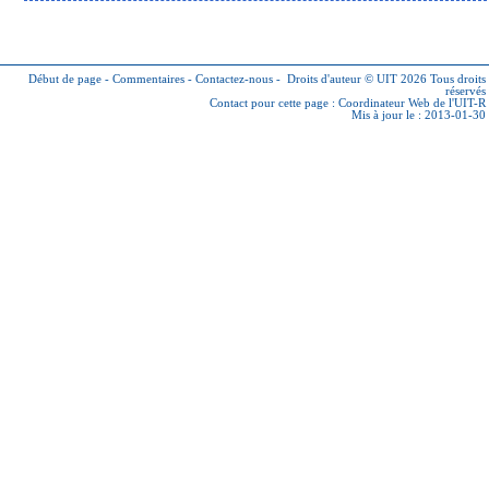
Début de page
-
Commentaires
-
Contactez-nous
-
Droits d'auteur © UIT 2026
Tous droits
réservés
Contact pour cette page :
Coordinateur Web de l'UIT-R
Mis à jour le : 2013-01-30