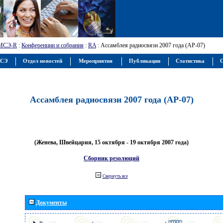
МСЭ-R
:
Конференции и собрания
:
RA
: Ассамблея радиосвязи 2007 года (АР-07)
МСЭ
Отдел новостей
Мероприятия
Публикации
Статистика
С
Ассамблея радиосвязи 2007 года (АР-07)
(Женева, Швейцария, 15 октября - 19 октября 2007 года)
Сборник резолюций
Свернуть все
Документы