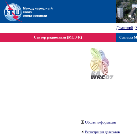
Домашний
:
Сектор радиосвязи (МСЭ-R)
Секторы 
Общая информация
Регистрация делегатов