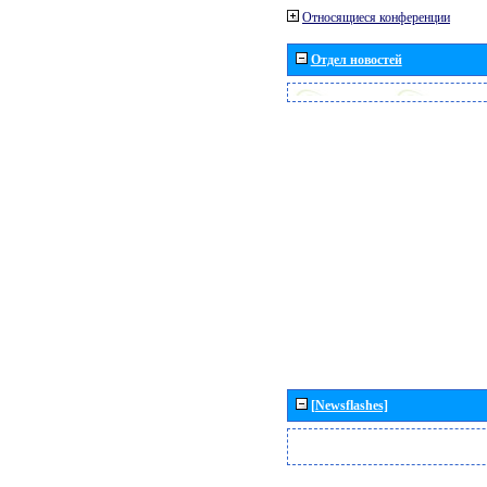
Относящиеся конференции
Отдел новостей
[Newsflashes]