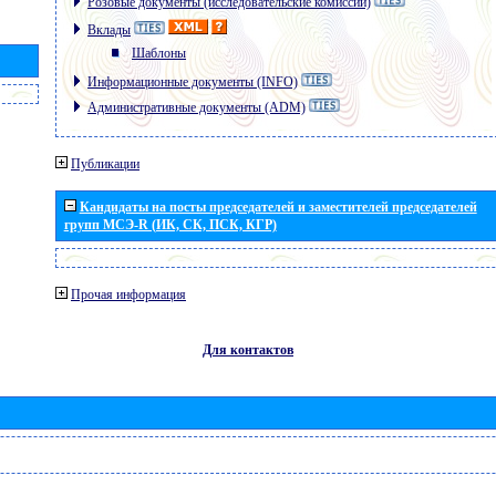
Розовые документы (исследовательские комиссии)
Вклады
Шаблоны
Информационные документы (INFO)
Административные документы (ADM)
Публикации
Кандидаты на посты председателей и заместителей председателей
групп МСЭ-R (ИК, СК, ПСК, КГР)
Прочая информация
Для контактов