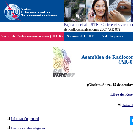
Pagína principal
:
UIT-R
:
Conferencias y reunio
de Radiocomunicaciones 2007 (AR-07)
Sector de Radiocomunicaciones (UIT-R)
Sectores de la UIT
Sala de prensa
Asamblea de Radiocom
(AR-0
(Ginebra, Suiza, 15 de octubre
Libro del Reso
Contraer 
Información general
Inscripción de delegados