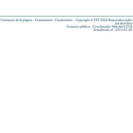
Comienzo de la página
-
Comentarios
-
Contáctenos
-
Copyright © UIT 2026
Reservados todos
los derechos
Contacto público :
Coordenador Web del UIT-R
Actualizado el : 2013-01-30