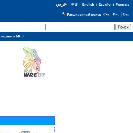
عربي
English
Español
Français
|
中文
|
|
|
Расширенный поиск
ведения о МСЭ