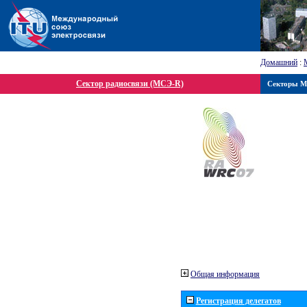
Домашний
:
Сектор радиосвязи (МСЭ-R)
Секторы 
Общая информация
Регистрация делегатов