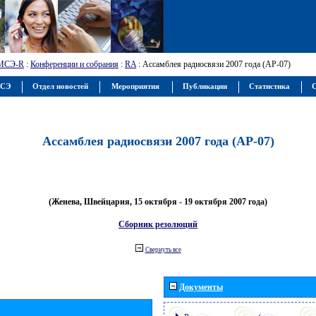
МСЭ-R
:
Конференции и собрания
:
RA
: Ассамблея радиосвязи 2007 года (АР-07)
МСЭ
Отдел новостей
Мероприятия
Публикации
Статистика
С
Ассамблея радиосвязи 2007 года (АР-07)
(Женева, Швейцария, 15 октября - 19 октября 2007 года)
Сборник резолюций
Свернуть все
Документы