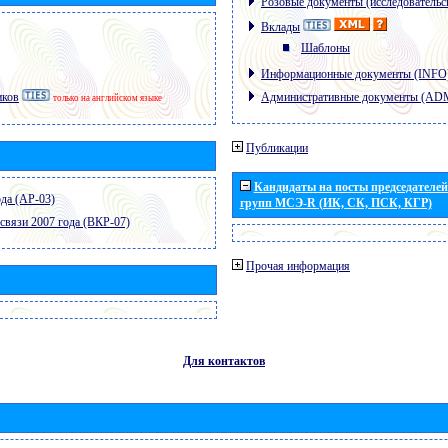
Розовые документы (исследовательс
Вклады
Шаблоны
Информационные документы (INFO
иков
Административные документы (AD
только на английском языке
Публикации
Кандидаты на посты председателей 
да (АР-03)
групп МСЭ-R (ИК, СК, ПСК, КГР)
связи 2007 года (ВКР-07)
Прочая информация
Для контактов