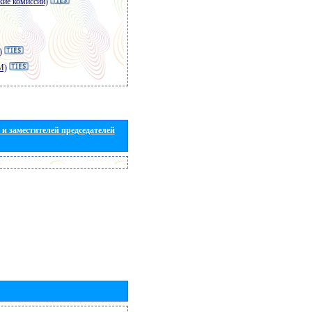
кие комиссии)
)
M)
и заместителей председателей