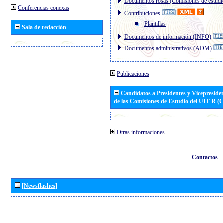
Documentos rosas (Comisiones de estudi
Conferencias conexas
Contribuciones
Plantillas
Sala de redacción
Documentos de información (INFO)
Documentos administrativos (ADM)
Publicaciones
Candidatos a Presidentes y Vicepreside
de las Comisiones de Estudio del UIT R 
Otras informaciones
Contactos
[Newsflashes]