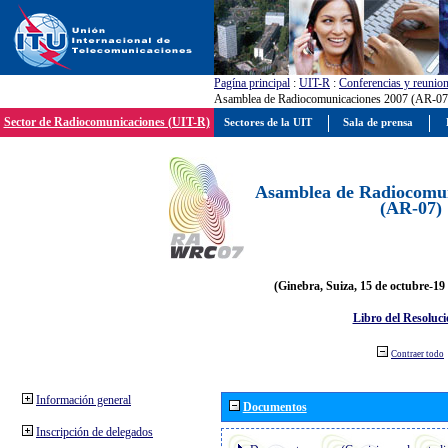
Pagína principal
:
UIT-R
:
Conferencias y reunio
Asamblea de Radiocomunicaciones 2007 (AR-07
Sector de Radiocomunicaciones (UIT-R)
Sectores de la UIT
Sala de prensa
Asamblea de Radiocomun
(AR-07)
(Ginebra, Suiza, 15 de octubre-19
Libro del Resoluci
Contraer todo
Información general
Documentos
Inscripción de delegados