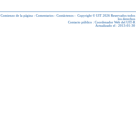
Comienzo de la página
-
Comentarios
-
Contáctenos
-
Copyright © UIT 2026
Reservados todos
los derechos
Contacto público :
Coordenador Web del UIT-R
Actualizado el : 2013-01-30