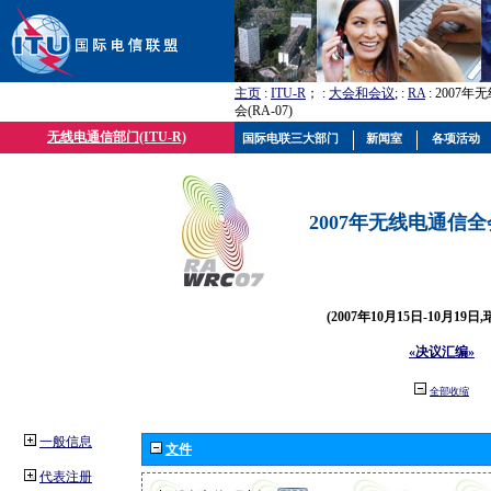
主页
:
ITU-R
； :
大会和会议
; :
RA
: 2007
会(RA-07)
无线电通信部门(ITU-R)
国际电联三大部门
新闻室
各项活动
2007年无线电通信全会(
(2007年10月15日-10月19日
«决议汇编»
全部收缩
一般信息
文件
代表注册